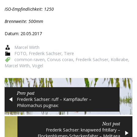
ISO-Empfindlichkeit: 1250
Brennweite: 500mm
Datum: 20.05.2017
Marcel Wirth
FOTO
,
Frederik Sachser
,
Tiere
common raven
,
Corvus corax
,
Frederik Sachser
,
Kolkrabe
,
Marcel Wirth
,
Vogel
Prev post
Frederik Sachser: ruff – Kampfläufer –
Philomachus pugnax:
Next post
Frederik Sachser: knapweed fritillary –
Flockenblumen-Scheckenfalter – Melitaea