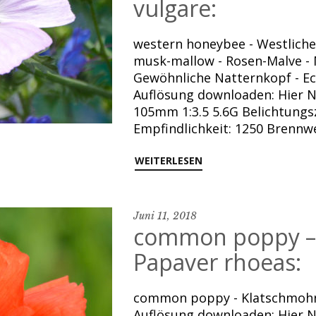
vulgare:
western honeybee - Westliche 
musk-mallow - Rosen-Malve - M
Gewöhnliche Natternkopf - Ech
Auflösung downloaden: Hier N
105mm 1:3.5 5.6G Belichtungsz
Empfindlichkeit: 1250 Brennw
WEITERLESEN
Juni 11, 2018
common poppy –
Papaver rhoeas:
common poppy - Klatschmohn -
Auflösung downloaden: Hier 