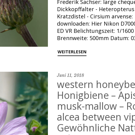
Frederik Sachser: large cheque
Dickkopffalter - Heteropterus
Kratzdistel - Cirsium arvense:
downloaden: Hier Nikon D7000
ED VR Belichtungszeit: 1/1600 
Brennweite: 500mm Datum: 03
WEITERLESEN
Juni 11, 2018
western honeybee
Honigbiene – Apis
musk-mallow – R
alcea between vip
Gewöhnliche Nat