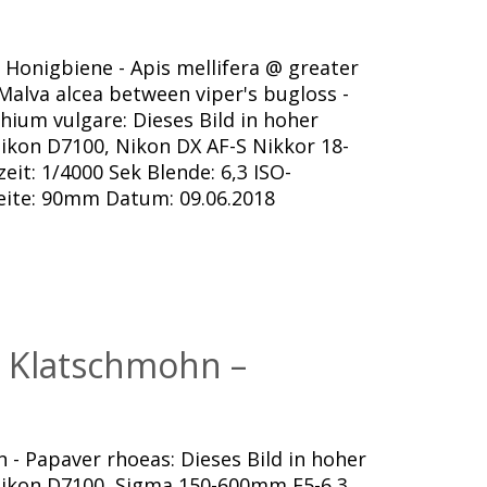
Honigbiene - Apis mellifera @ greater
alva alcea between viper's bugloss -
ium vulgare: Dieses Bild in hoher
ikon D7100, Nikon DX AF-S Nikkor 18-
eit: 1/4000 Sek Blende: 6,3 ISO-
eite: 90mm Datum: 09.06.2018
 Klatschmohn –
 Papaver rhoeas: Dieses Bild in hoher
Nikon D7100, Sigma 150-600mm F5-6,3