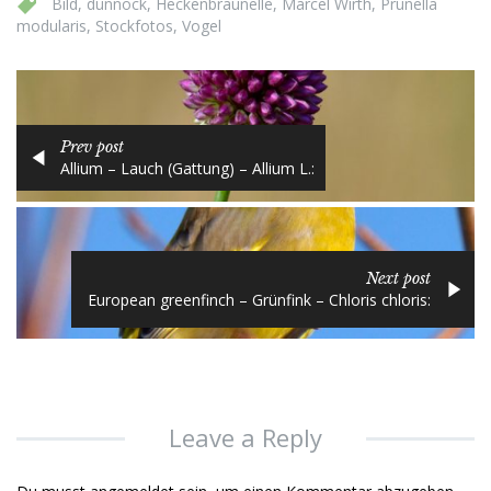
Bild
,
dunnock
,
Heckenbraunelle
,
Marcel Wirth
,
Prunella
modularis
,
Stockfotos
,
Vogel
Prev post
Allium – Lauch (Gattung) – Allium L.:
Next post
European greenfinch – Grünfink – Chloris chloris:
Leave a Reply