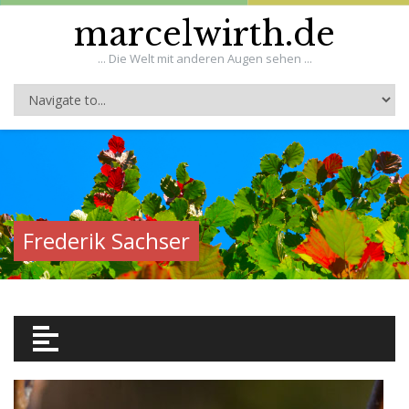
marcelwirth.de
... Die Welt mit anderen Augen sehen ...
Frederik Sachser