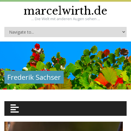
marcelwirth.de
... Die Welt mit anderen Augen sehen ...
Frederik Sachser