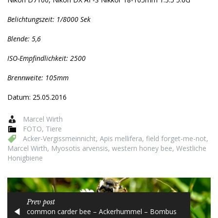
Belichtungszeit: 1/8000 Sek
Blende: 5,6
ISO-Empfindlichkeit: 2500
Brennweite: 105mm
Datum: 25.05.2016
Marcel Wirth
FOTO
,
Tiere
Acker-Vergissmeinnicht
,
Apis mellifera
,
field forget-me-not
,
Marcel Wirth
,
Myosotis arvensis
,
western honey bee
,
Westliche
Honigbiene
Prev post
common carder bee – Ackerhummel – Bombus