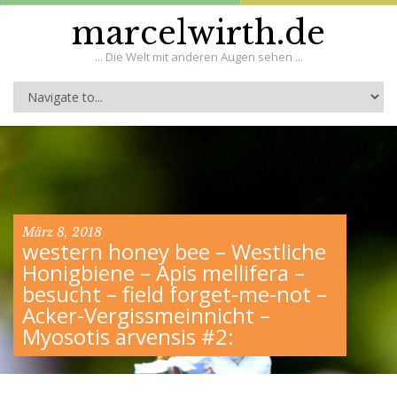
marcelwirth.de
... Die Welt mit anderen Augen sehen ...
März 8, 2018
western honey bee – Westliche
Honigbiene – Apis mellifera –
besucht – field forget-me-not –
Acker-Vergissmeinnicht –
Myosotis arvensis #2: