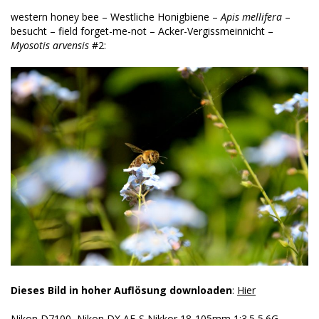
western honey bee – Westliche Honigbiene –
Apis mellifera
–
besucht – field forget-me-not – Acker-Vergissmeinnicht –
Myosotis arvensis
#2:
Dieses Bild in hoher Auflösung downloaden
:
Hier
Nikon D7100, Nikon DX AF-S Nikkor 18-105mm 1:3.5 5.6G