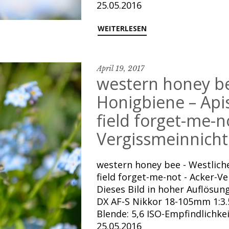
25.05.2016
WEITERLESEN
April 19, 2017
western honey be
Honigbiene – Apis 
field forget-me-n
Vergissmeinnicht
western honey bee - Westliche
field forget-me-not - Acker-Ve
Dieses Bild in hoher Auflösu
DX AF-S Nikkor 18-105mm 1:3.5
Blende: 5,6 ISO-Empfindlichk
25.05.2016