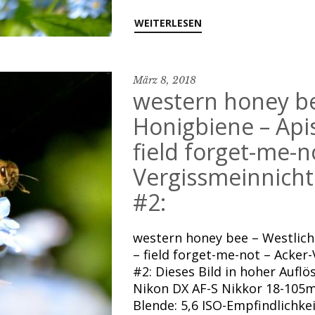
WEITERLESEN
März 8, 2018
western honey be
Honigbiene – Apis
field forget-me-n
Vergissmeinnicht
#2:
western honey bee – Westlich
– field forget-me-not – Acker
#2: Dieses Bild in hoher Aufl
Nikon DX AF-S Nikkor 18-105mm
Blende: 5,6 ISO-Empfindlichk