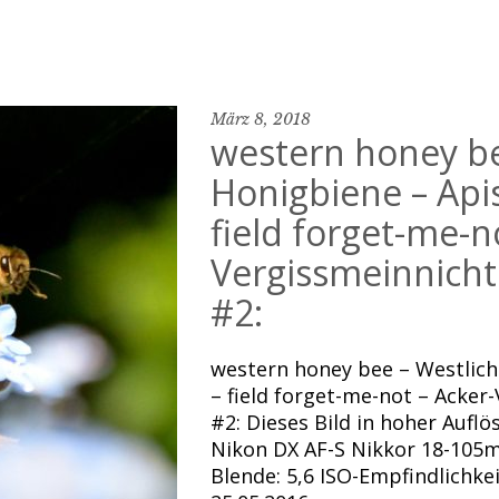
März 8, 2018
western honey be
Honigbiene – Apis
field forget-me-n
Vergissmeinnicht
#2:
western honey bee – Westlich
– field forget-me-not – Acker
#2: Dieses Bild in hoher Aufl
Nikon DX AF-S Nikkor 18-105mm
Blende: 5,6 ISO-Empfindlichk