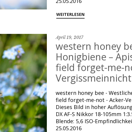
25.05.2016
WEITERLESEN
April 19, 2017
western honey be
Honigbiene – Apis 
field forget-me-n
Vergissmeinnicht
western honey bee - Westliche
field forget-me-not - Acker-Ve
Dieses Bild in hoher Auflösu
DX AF-S Nikkor 18-105mm 1:3.5
Blende: 5,6 ISO-Empfindlichk
25.05.2016