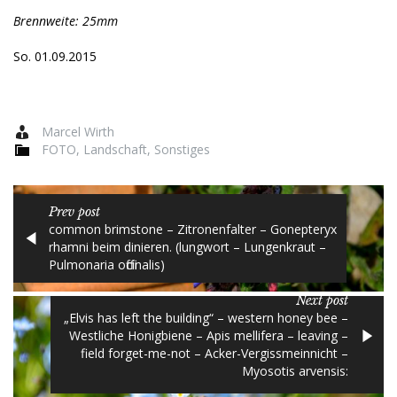
Brennweite: 25mm
So. 01.09.2015
Marcel Wirth
FOTO
,
Landschaft
,
Sonstiges
Prev post
common brimstone – Zitronenfalter – Gonepteryx
rhamni beim dinieren. (lungwort – Lungenkraut –
Pulmonaria officinalis)
Next post
„Elvis has left the building“ – western honey bee –
Westliche Honigbiene – Apis mellifera – leaving –
field forget-me-not – Acker-Vergissmeinnicht –
Myosotis arvensis: