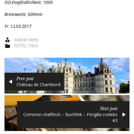
ISO-Empfindlichkeit: 1000
Brennweite: 600mm
Fr. 12.03.2017
Marcel Wirth
FOTO
,
Tiere
Prev post
Château de Chambord:
Next post
Common chaffinch – Buchfink – Fringilla coelebs
#3