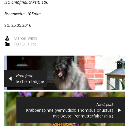
ISO-Empfindlichkeit: 100
Brennweite: 105mm
So. 25.05.2016
Marcel Wirth
FOTO
,
Tiere
Prev post
le chien fatigué
Next post
Krabbenspinne (vermutlich: Thomisus onustus)
mit Beute: Perlmutterfalter (n.a.)