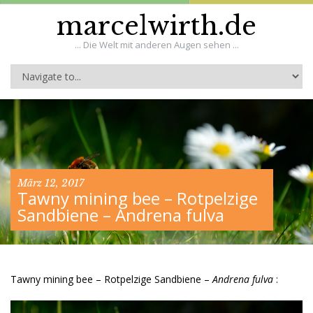
marcelwirth.de
... Die Welt mit anderen Augen sehen ...
März 12, 2017
Tawny mining bee – Rotpelzige
Sandbiene – Andrena fulva
Tawny mining bee – Rotpelzige Sandbiene –
Andrena fulva
: