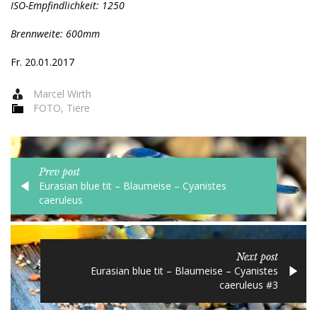
ISO-Empfindlichkeit: 1250
Brennweite: 600mm
Fr. 20.01.2017
Marcel Wirth
FOTO
,
Tiere
Prev post
Eurasian blue tit – Blaumeise – Cyanistes
caeruleus
Next post
Eurasian blue tit – Blaumeise – Cyanistes
caeruleus #3