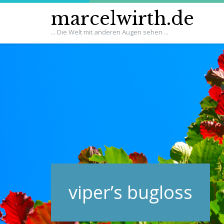
marcelwirth.de
... Die Welt mit anderen Augen sehen ...
viper’s bugloss