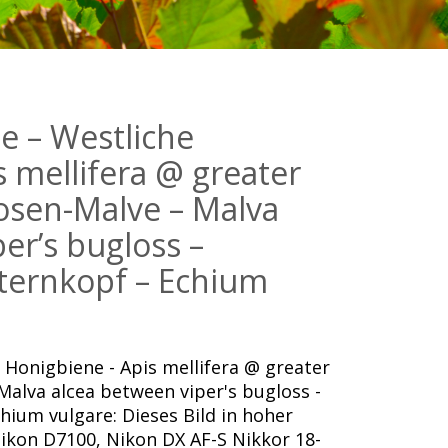
 – Westliche
 mellifera @ greater
osen-Malve – Malva
er’s bugloss –
ternkopf – Echium
Honigbiene - Apis mellifera @ greater
alva alcea between viper's bugloss -
ium vulgare: Dieses Bild in hoher
ikon D7100, Nikon DX AF-S Nikkor 18-