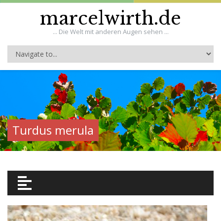
marcelwirth.de
... Die Welt mit anderen Augen sehen ...
Turdus merula