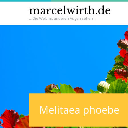
marcelwirth.de
... Die Welt mit anderen Augen sehen ...
Melitaea phoebe