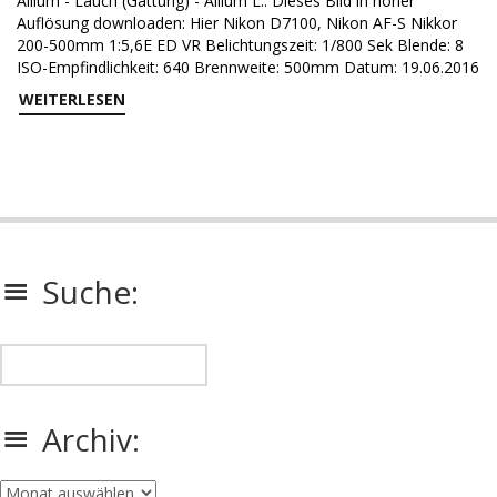
Allium - Lauch (Gattung) - Allium L.: Dieses Bild in hoher
Auflösung downloaden: Hier Nikon D7100, Nikon AF-S Nikkor
200-500mm 1:5,6E ED VR Belichtungszeit: 1/800 Sek Blende: 8
ISO-Empfindlichkeit: 640 Brennweite: 500mm Datum: 19.06.2016
WEITERLESEN
Suche:
Archiv:
Archiv: