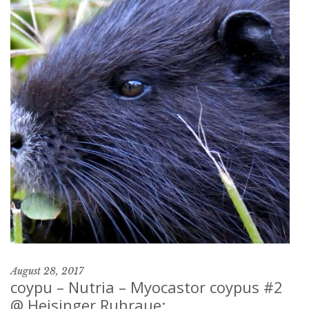
August 28, 2017
coypu – Nutria – Myocastor coypus #2
@ Heisinger Ruhraue: