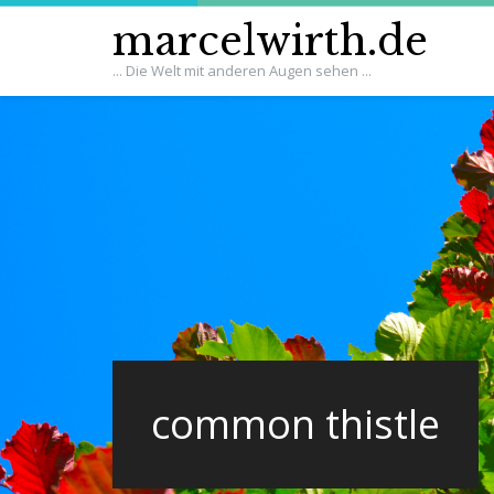
marcelwirth.de
... Die Welt mit anderen Augen sehen ...
common thistle