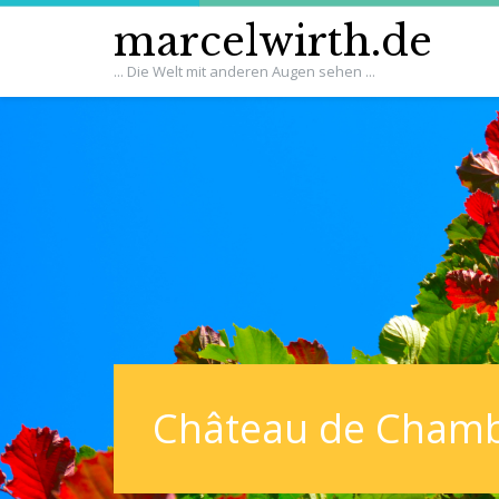
marcelwirth.de
... Die Welt mit anderen Augen sehen ...
Château de Cham