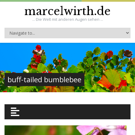
marcelwirth.de
... Die Welt mit anderen Augen sehen ...
buff-tailed bumblebee